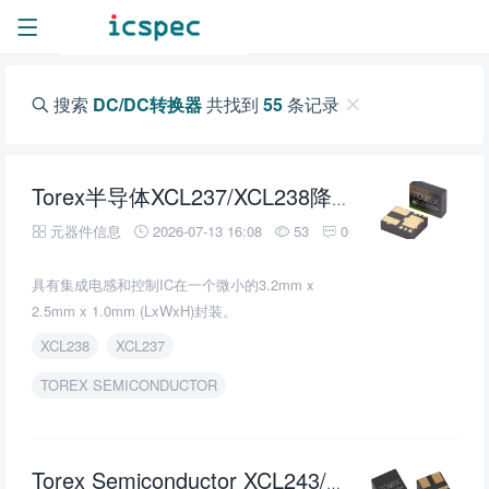
搜索
DC/DC转换器
共找到
55
条记录
DC/DC
Torex半导体XCL237/XCL238降压微型
元器件信息
2026-07-13 16:08
53
0
具有集成电感和控制IC在一个微小的3.2mm x
2.5mm x 1.0mm (LxWxH)封装。
XCL238
XCL237
TOREX SEMICONDUCTOR
Torex Semiconductor XCL243/XCL244降压微型