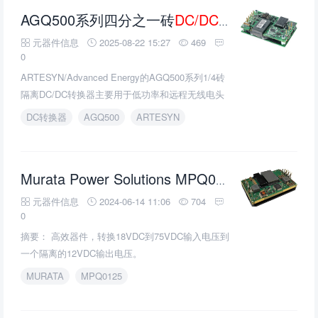
AGQ500系列四分之一砖
DC/DC转换器
的介绍、
元器件信息
2025-08-22 15:27
469
0
ARTESYN/Advanced Energy的AGQ500系列1/4砖
隔离DC/DC转换器主要用于低功率和远程无线电头
(RRH)电信应用。
DC转换器
AGQ500
ARTESYN
DC/D
Murata Power Solutions MPQ0125隔离
元器件信息
2024-06-14 11:06
704
0
摘要： 高效器件，转换18VDC到75VDC输入电压到
一个隔离的12VDC输出电压。
MURATA
MPQ0125