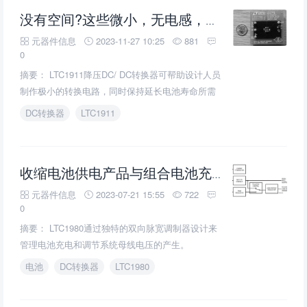
没有空间?这些微小，无电感，高效，低噪声，1.8V和1.5V，降压
元器件信息
2023-11-27 10:25
881
0
摘要： LTC1911降压DC/ DC转换器可帮助设计人员
制作极小的转换电路，同时保持延长电池寿命所需
的高效率。
DC转换器
LTC1911
DC/DC
收缩电池供电产品与组合电池充电器和
元器件信息
2023-07-21 15:55
722
0
摘要： LTC1980通过独特的双向脉宽调制器设计来
管理电池充电和调节系统母线电压的产生。
电池
DC转换器
LTC1980