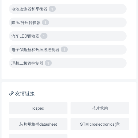
电池监测器和平衡器
1
降压/升压转换器
1
汽车LED驱动器
1
电子保险丝和热插拔控制器
1
理想二极管控制器
1
降压转换器（集成开关 ）
1
降压转换器（继承开关）
1
友情链接
负载开关
2
icspec
芯片求购
数字隔离器
1
芯片规格书datasheet
STMicroelectronics(意
隔离式ADC
1