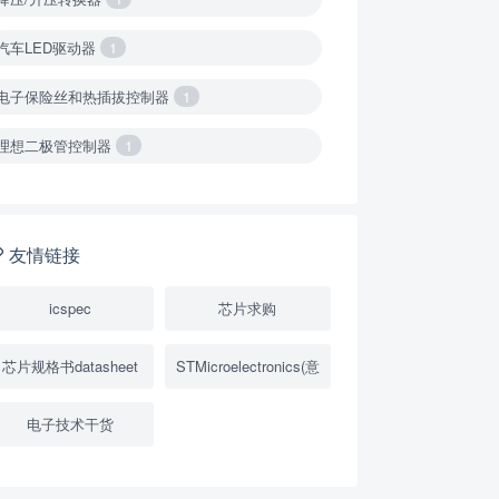
汽车LED驱动器
1
电子保险丝和热插拔控制器
1
理想二极管控制器
1
降压转换器（集成开关 ）
1
降压转换器（继承开关）
1
友情链接
负载开关
2
icspec
芯片求购
数字隔离器
1
芯片规格书datasheet
STMicroelectronics(意
隔离式ADC
1
电子技术干货
USB隔离器
1
变压器驱动器
1