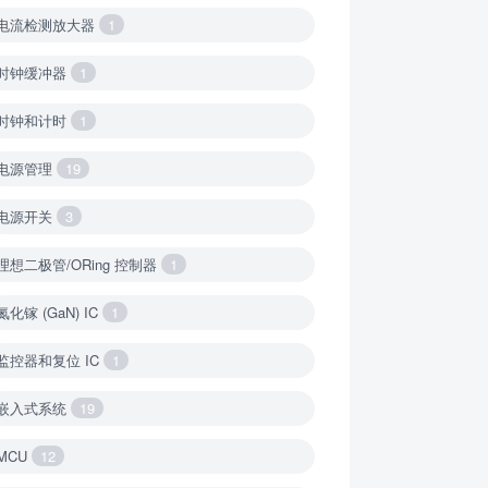
电流检测放大器
1
时钟缓冲器
1
时钟和计时
1
电源管理
19
电源开关
3
理想二极管/ORing 控制器
1
氮化镓 (GaN) IC
1
监控器和复位 IC
1
嵌入式系统
19
MCU
12