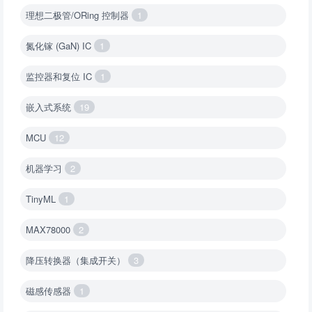
理想二极管/ORing 控制器
1
氮化镓 (GaN) IC
1
监控器和复位 IC
1
嵌入式系统
19
MCU
12
机器学习
2
TinyML
1
MAX78000
2
降压转换器（集成开关）
3
磁感传感器
1