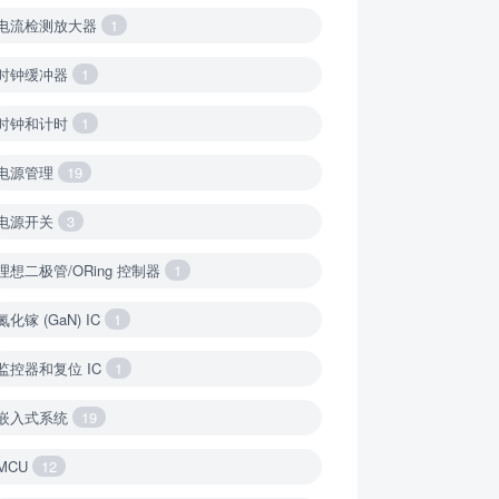
电流检测放大器
1
时钟缓冲器
1
时钟和计时
1
电源管理
19
电源开关
3
理想二极管/ORing 控制器
1
氮化镓 (GaN) IC
1
监控器和复位 IC
1
嵌入式系统
19
MCU
12