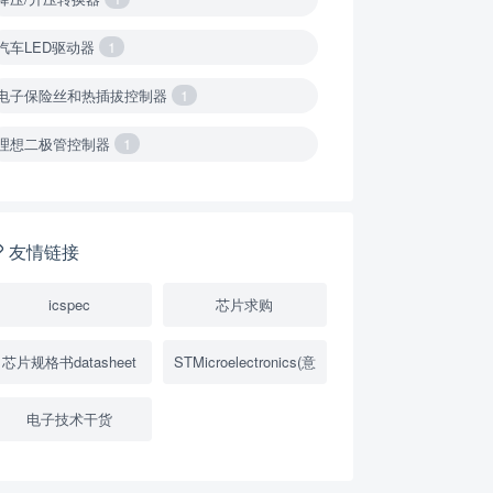
汽车LED驱动器
1
电子保险丝和热插拔控制器
1
理想二极管控制器
1
降压转换器（集成开关 ）
1
降压转换器（继承开关）
1
友情链接
负载开关
2
icspec
芯片求购
数字隔离器
1
芯片规格书datasheet
STMicroelectronics(意
隔离式ADC
1
电子技术干货
USB隔离器
1
变压器驱动器
1