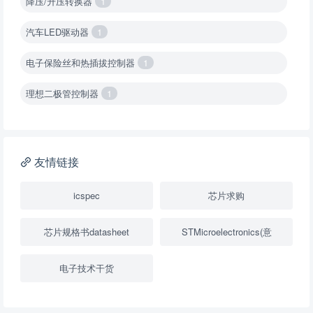
降压/升压转换器
1
汽车LED驱动器
1
电子保险丝和热插拔控制器
1
理想二极管控制器
1
降压转换器（集成开关 ）
1
降压转换器（继承开关）
1
友情链接
负载开关
2
icspec
芯片求购
数字隔离器
1
芯片规格书datasheet
STMicroelectronics(意
隔离式ADC
1
电子技术干货
USB隔离器
1
变压器驱动器
1