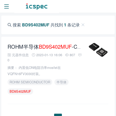
搜索
BD9S402MUF
共找到
1
条记录
ROHM半导体
BD9S402MUF
-C单同步降压DC/DC变换器的介绍、特性、及应用
元器件信息
2023-01-13 16:06
807
0
摘要： 内置低ON电阻功率mosfet在
VQFN16FV3030封装。
ROHM SEMICONDUCTOR
半导体
BD9S402MUF