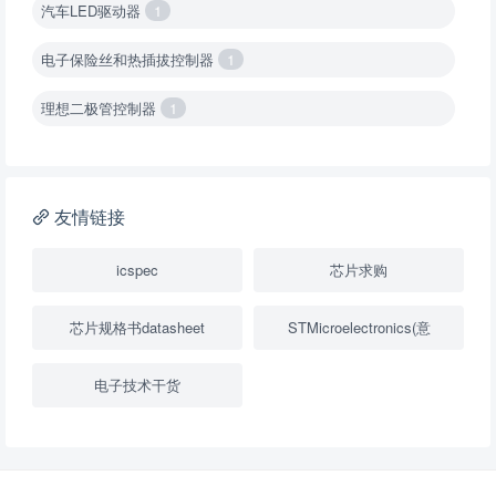
汽车LED驱动器
1
电子保险丝和热插拔控制器
1
理想二极管控制器
1
降压转换器（集成开关 ）
1
降压转换器（继承开关）
1
友情链接
负载开关
2
icspec
芯片求购
数字隔离器
1
芯片规格书datasheet
STMicroelectronics(意
隔离式ADC
1
电子技术干货
USB隔离器
1
变压器驱动器
1