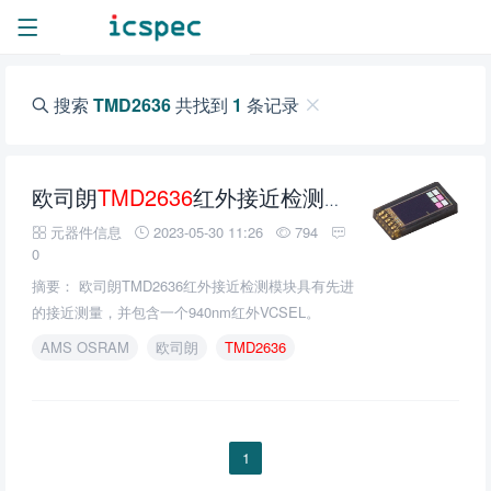
搜索
TMD2636
共找到
1
条记录
欧司朗
TMD2636
红外接近检测模块的介绍、特性、及应用
元器件信息
2023-05-30 11:26
794
0
摘要： 欧司朗TMD2636红外接近检测模块具有先进
的接近测量，并包含一个940nm红外VCSEL。
AMS OSRAM
欧司朗
TMD2636
1