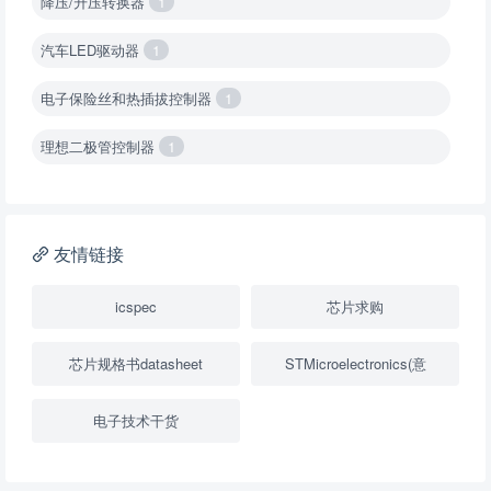
降压/升压转换器
1
汽车LED驱动器
1
电子保险丝和热插拔控制器
1
理想二极管控制器
1
降压转换器（集成开关 ）
1
降压转换器（继承开关）
1
友情链接
负载开关
2
icspec
芯片求购
数字隔离器
1
芯片规格书datasheet
STMicroelectronics(意
隔离式ADC
1
电子技术干货
USB隔离器
1
变压器驱动器
1