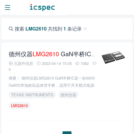
搜索
LMG2610
共找到
1
条记录
德州仪器
LMG2610
GaN半桥IC的介绍、特性、及应用
元器件信息
2023-04-14 15:05
1082
0
摘要： 德州仪器LMG2610 GaN半桥IC是一款650V
GaN功率场效应晶体管半桥，适用于开关模式电源
应用中小于75W的有源箝位反激(ACF)转换器。
TEXAS INSTRUMENTS
德州仪器
LMG2610