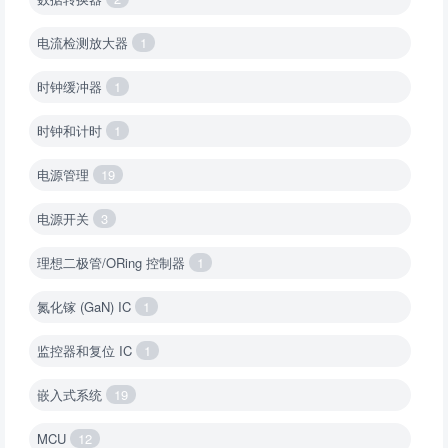
电流检测放大器
1
时钟缓冲器
1
时钟和计时
1
电源管理
19
电源开关
3
理想二极管/ORing 控制器
1
氮化镓 (GaN) IC
1
监控器和复位 IC
1
嵌入式系统
19
MCU
12