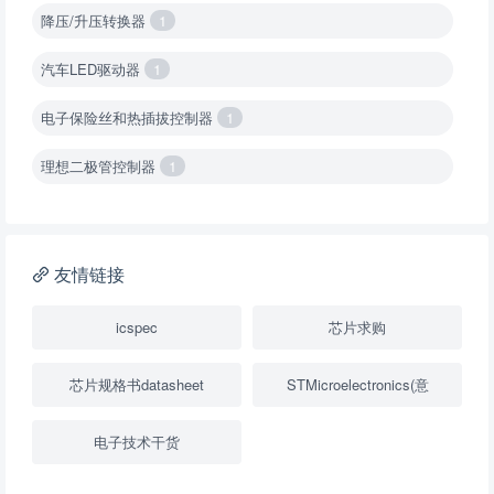
降压/升压转换器
1
汽车LED驱动器
1
电子保险丝和热插拔控制器
1
理想二极管控制器
1
降压转换器（集成开关 ）
1
降压转换器（继承开关）
1
友情链接
负载开关
2
icspec
芯片求购
数字隔离器
1
芯片规格书datasheet
STMicroelectronics(意
隔离式ADC
1
电子技术干货
USB隔离器
1