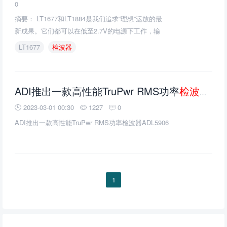
0
摘要： LT1677和LT1884是我们追求“理想”运放的最
新成果。它们都可以在低至2.7V的电源下工作，输
入偏置电压仅为20μV，并具有轨对轨输出。
LT1677
检波器
ADI推出一款高性能TruPwr RMS功率
检波器
AD
2023-03-01 00:30
1227
0
ADI推出一款高性能TruPwr RMS功率检波器ADL5906
1