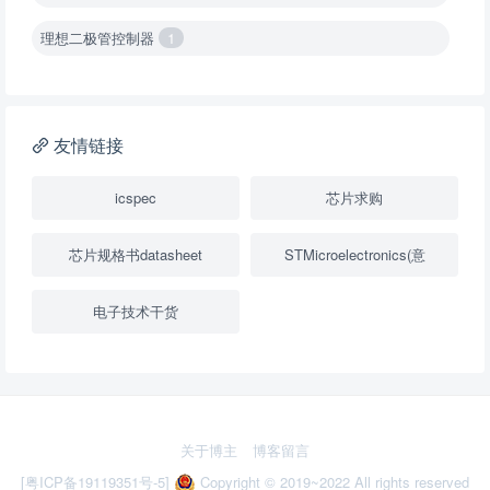
理想二极管控制器
1
降压转换器（集成开关 ）
1
降压转换器（继承开关）
1
友情链接
负载开关
2
icspec
芯片求购
数字隔离器
1
芯片规格书datasheet
STMicroelectronics(意
隔离式ADC
1
电子技术干货
USB隔离器
1
变压器驱动器
1
隔离式比较器
1
关于博主
博客留言
固定方向电压转换器
2
[粤ICP备19119351号-5]
Copyright © 2019~2022 All rights reserved