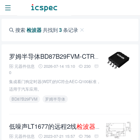
搜索
检波器
共找到
3
条记录
检波器
集成
罗姆半导体BD87B29FVM-CTR电压
元器件信息
2026-07-14 15:10
230
0
集成看门狗定时器(WDT)的IC符合AEC-Q100标准，
适用于汽车应用。
BD87B29FVM
罗姆半导体
低噪声LT1677的远程2线
检波器
前置放大器的技
元器件信息
2023-07-21 15:57
756