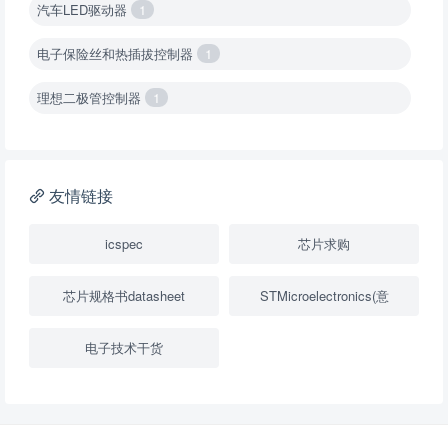
汽车LED驱动器
1
电子保险丝和热插拔控制器
1
理想二极管控制器
1
降压转换器（集成开关 ）
1
降压转换器（继承开关）
1
友情链接
负载开关
2
icspec
芯片求购
数字隔离器
1
芯片规格书datasheet
STMicroelectronics(意
隔离式ADC
1
电子技术干货
USB隔离器
1
变压器驱动器
1