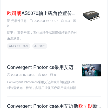
欧司朗
AS5070轴上磁角位置传感器的介绍、特性、及应用
元器件信息
2023-03-16 11:07
894
0
摘要： 高分辨率，霍尔旋转传感器提供精确的绝对
角度测量。
AMS OSRAM
AS5070
欧司朗
新型C
Convergent Photonics采用艾迈斯
2023-03-07 23:30
645
0
Convergent Photonics采用艾迈斯欧司朗新型CoS
封装蓝激光二极管，实现工业及医疗应用领域创新
Convergent Photonics采用艾迈斯
欧司朗
新型CoS封装蓝激光二极管，实现工业及医疗应用领域创新