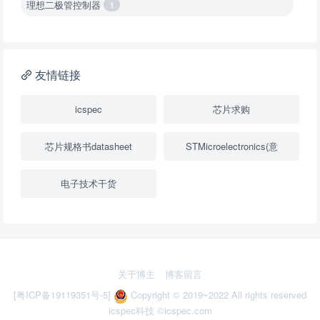
理想二极管控制器
1
降压转换器（集成开关 ）
1
降压转换器（继承开关）
1
友情链接
负载开关
2
icspec
芯片求购
数字隔离器
1
芯片规格书datasheet
STMicroelectronics(意
隔离式ADC
1
电子技术干货
USB隔离器
1
变压器驱动器
1
隔离式比较器
1
关于博主
博客留言
固定方向电压转换器
2
[粤ICP备19119351号-5]
Copyright © 2019~2022 All rights reserved
icspec科技
©icspec.com
多路复用器
3