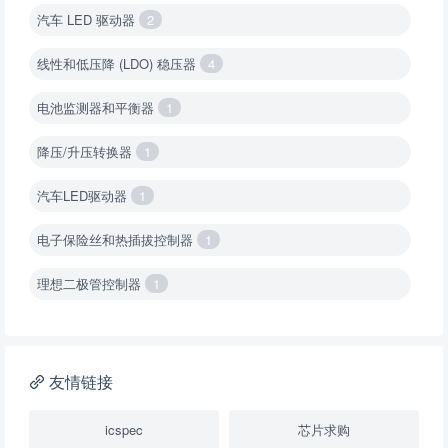
汽车 LED 驱动器
2
线性和低压降 (LDO) 稳压器
4
电池监测器和平衡器
1
降压/升压转换器
1
汽车LED驱动器
1
电子保险丝和热插拔控制器
1
理想二极管控制器
1
降压转换器（集成开关 ）
1
降压转换器（继承开关）
1
友情链接
负载开关
2
icspec
芯片求购