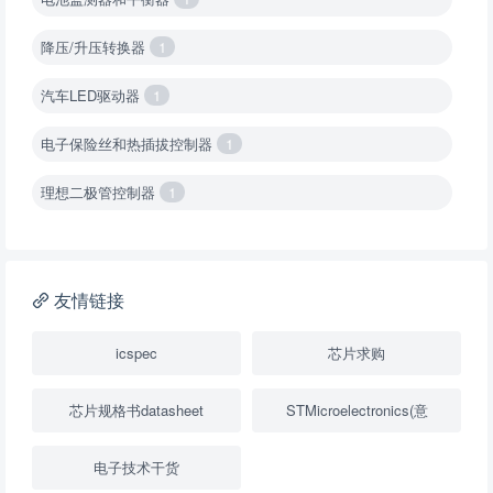
降压/升压转换器
1
汽车LED驱动器
1
电子保险丝和热插拔控制器
1
理想二极管控制器
1
降压转换器（集成开关 ）
1
降压转换器（继承开关）
1
友情链接
负载开关
2
icspec
芯片求购
数字隔离器
1
芯片规格书datasheet
STMicroelectronics(意
隔离式ADC
1
电子技术干货
USB隔离器
1