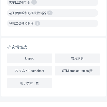
汽车LED驱动器
1
电子保险丝和热插拔控制器
1
理想二极管控制器
1
降压转换器（集成开关 ）
1
降压转换器（继承开关）
1
友情链接
负载开关
2
icspec
芯片求购
数字隔离器
1
芯片规格书datasheet
STMicroelectronics(意
隔离式ADC
1
电子技术干货
USB隔离器
1
变压器驱动器
1