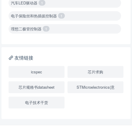
汽车LED驱动器
1
电子保险丝和热插拔控制器
1
理想二极管控制器
1
降压转换器（集成开关 ）
1
降压转换器（继承开关）
1
友情链接
负载开关
2
icspec
芯片求购
数字隔离器
1
芯片规格书datasheet
STMicroelectronics(意
隔离式ADC
1
电子技术干货
USB隔离器
1
变压器驱动器
1