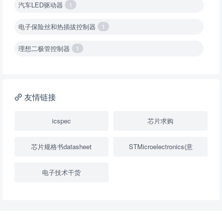
汽车LED驱动器
1
电子保险丝和热插拔控制器
1
理想二极管控制器
1
降压转换器（集成开关 ）
1
降压转换器（继承开关）
1
友情链接
负载开关
2
icspec
芯片求购
数字隔离器
1
芯片规格书datasheet
STMicroelectronics(意
隔离式ADC
1
电子技术干货
USB隔离器
1
变压器驱动器
1