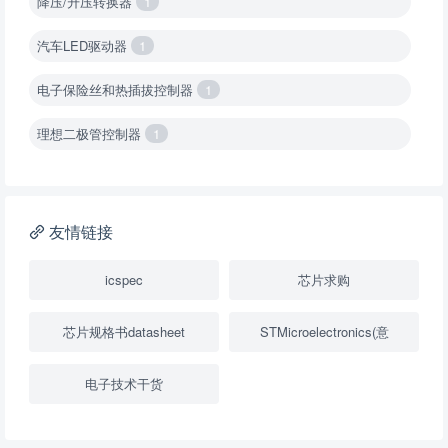
降压/升压转换器
1
汽车LED驱动器
1
电子保险丝和热插拔控制器
1
理想二极管控制器
1
降压转换器（集成开关 ）
1
降压转换器（继承开关）
1
友情链接
负载开关
2
icspec
芯片求购
数字隔离器
1
芯片规格书datasheet
STMicroelectronics(意
隔离式ADC
1
电子技术干货
USB隔离器
1
变压器驱动器
1