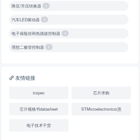
降压/升压转换器
1
汽车LED驱动器
1
电子保险丝和热插拔控制器
1
理想二极管控制器
1
降压转换器（集成开关 ）
1
降压转换器（继承开关）
1
友情链接
负载开关
2
icspec
芯片求购
数字隔离器
1
芯片规格书datasheet
STMicroelectronics(意
隔离式ADC
1
电子技术干货
USB隔离器
1