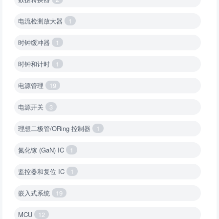
电流检测放大器
1
时钟缓冲器
1
时钟和计时
1
电源管理
19
电源开关
3
理想二极管/ORing 控制器
1
氮化镓 (GaN) IC
1
监控器和复位 IC
1
嵌入式系统
19
MCU
12