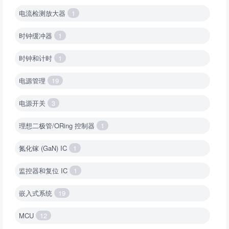
电流检测放大器
1
时钟缓冲器
1
时钟和计时
1
电源管理
19
电源开关
3
理想二极管/ORing 控制器
1
氮化镓 (GaN) IC
1
监控器和复位 IC
1
嵌入式系统
19
MCU
12