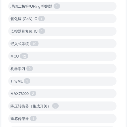
理想二极管/ORing 控制器
1
氮化镓 (GaN) IC
1
监控器和复位 IC
1
嵌入式系统
19
MCU
12
机器学习
2
TinyML
1
MAX78000
2
降压转换器（集成开关）
3
磁感传感器
1