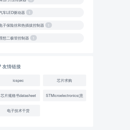
汽车LED驱动器
1
电子保险丝和热插拔控制器
1
理想二极管控制器
1
降压转换器（集成开关 ）
1
降压转换器（继承开关）
1
友情链接
负载开关
2
icspec
芯片求购
数字隔离器
1
芯片规格书datasheet
STMicroelectronics(意
隔离式ADC
1
电子技术干货
USB隔离器
1
变压器驱动器
1