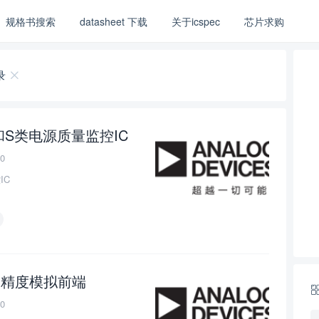
规格书搜索
datasheet 下载
关于icspec
芯片求购
录
和S类电源质量监控IC
0
IC
 的高精度模拟前端
0