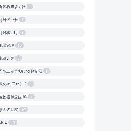
电流检测放大器
1
时钟缓冲器
1
时钟和计时
1
电源管理
19
电源开关
3
理想二极管/ORing 控制器
1
氮化镓 (GaN) IC
1
监控器和复位 IC
1
嵌入式系统
19
MCU
12