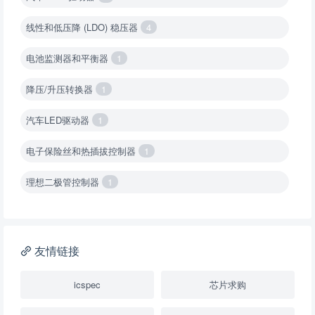
线性和低压降 (LDO) 稳压器
4
电池监测器和平衡器
1
降压/升压转换器
1
汽车LED驱动器
1
电子保险丝和热插拔控制器
1
理想二极管控制器
1
降压转换器（集成开关 ）
1
降压转换器（继承开关）
1
友情链接
负载开关
2
icspec
芯片求购
数字隔离器
1