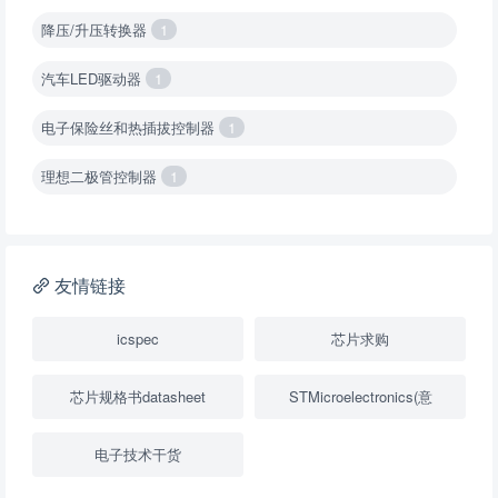
降压/升压转换器
1
汽车LED驱动器
1
电子保险丝和热插拔控制器
1
理想二极管控制器
1
降压转换器（集成开关 ）
1
降压转换器（继承开关）
1
友情链接
负载开关
2
icspec
芯片求购
数字隔离器
1
芯片规格书datasheet
STMicroelectronics(意
隔离式ADC
1
电子技术干货
USB隔离器
1