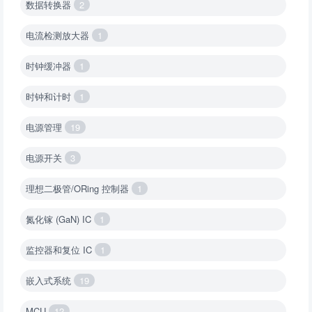
数据转换器
2
电流检测放大器
1
时钟缓冲器
1
时钟和计时
1
电源管理
19
电源开关
3
理想二极管/ORing 控制器
1
氮化镓 (GaN) IC
1
监控器和复位 IC
1
嵌入式系统
19
MCU
12