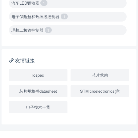
汽车LED驱动器
1
电子保险丝和热插拔控制器
1
理想二极管控制器
1
降压转换器（集成开关 ）
1
降压转换器（继承开关）
1
友情链接
负载开关
2
icspec
芯片求购
数字隔离器
1
芯片规格书datasheet
STMicroelectronics(意
隔离式ADC
1
电子技术干货
USB隔离器
1
变压器驱动器
1