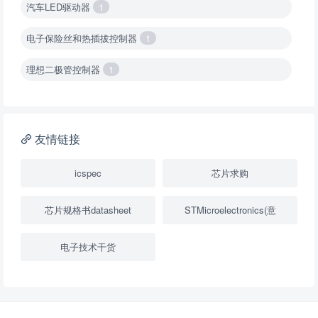
汽车LED驱动器
1
电子保险丝和热插拔控制器
1
理想二极管控制器
1
降压转换器（集成开关 ）
1
降压转换器（继承开关）
1
友情链接
负载开关
2
icspec
芯片求购
数字隔离器
1
芯片规格书datasheet
STMicroelectronics(意
隔离式ADC
1
电子技术干货
USB隔离器
1
变压器驱动器
1