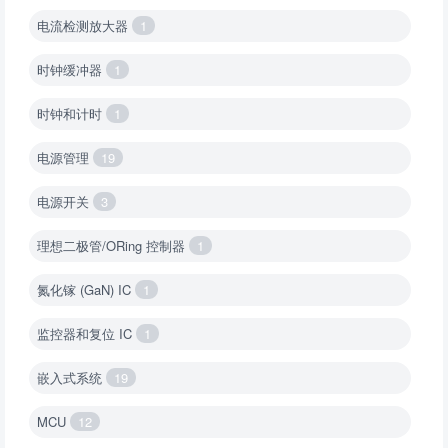
电流检测放大器
1
时钟缓冲器
1
时钟和计时
1
电源管理
19
电源开关
3
理想二极管/ORing 控制器
1
氮化镓 (GaN) IC
1
监控器和复位 IC
1
嵌入式系统
19
MCU
12