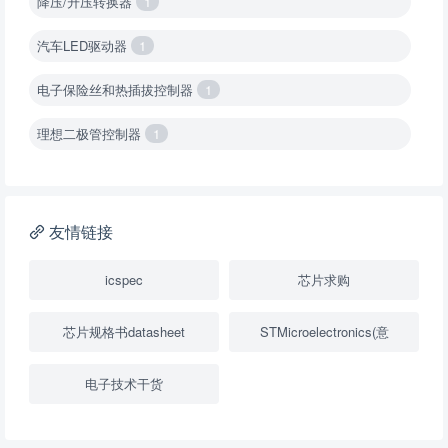
降压/升压转换器
1
汽车LED驱动器
1
电子保险丝和热插拔控制器
1
理想二极管控制器
1
降压转换器（集成开关 ）
1
降压转换器（继承开关）
1
友情链接
负载开关
2
icspec
芯片求购
数字隔离器
1
芯片规格书datasheet
STMicroelectronics(意
隔离式ADC
1
电子技术干货
USB隔离器
1
变压器驱动器
1