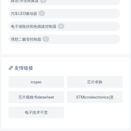
降压/升压转换器
1
汽车LED驱动器
1
电子保险丝和热插拔控制器
1
理想二极管控制器
1
降压转换器（集成开关 ）
1
降压转换器（继承开关）
1
友情链接
负载开关
2
icspec
芯片求购
数字隔离器
1
芯片规格书datasheet
STMicroelectronics(意
隔离式ADC
1
电子技术干货
USB隔离器
1
变压器驱动器
1