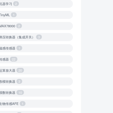
机器学习
2
TinyML
1
MAX78000
2
降压转换器（集成开关）
3
磁感传感器
1
传感器
22
运算放大器
20
数模转换器
3
模数转换器
10
生物传感AFE
1