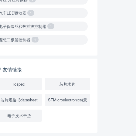
汽车LED驱动器
1
电子保险丝和热插拔控制器
1
理想二极管控制器
1
降压转换器（集成开关 ）
1
降压转换器（继承开关）
1
友情链接
负载开关
2
icspec
芯片求购
数字隔离器
1
芯片规格书datasheet
STMicroelectronics(意
隔离式ADC
1
电子技术干货
USB隔离器
1
变压器驱动器
1