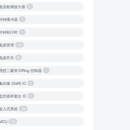
电流检测放大器
1
时钟缓冲器
1
时钟和计时
1
电源管理
19
电源开关
3
理想二极管/ORing 控制器
1
氮化镓 (GaN) IC
1
监控器和复位 IC
1
嵌入式系统
19
MCU
12