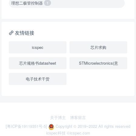
理想二极管控制器
1
降压转换器（集成开关 ）
1
降压转换器（继承开关）
1
友情链接
负载开关
2
icspec
芯片求购
数字隔离器
1
芯片规格书datasheet
STMicroelectronics(意
隔离式ADC
1
电子技术干货
USB隔离器
1
变压器驱动器
1
隔离式比较器
1
关于博主
博客留言
固定方向电压转换器
2
[粤ICP备19119351号-5]
Copyright © 2019~2022 All rights reserved
icspec科技
©icspec.com