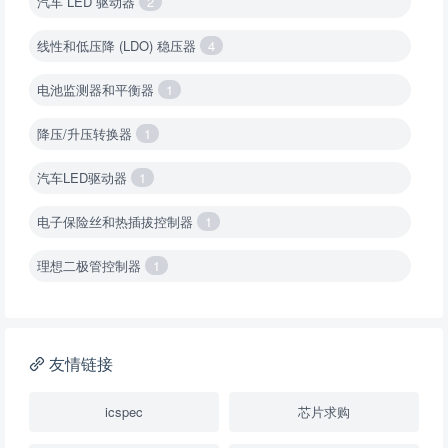
汽车 LED 驱动器
2
线性和低压降 (LDO) 稳压器
4
电池监测器和平衡器
1
降压/升压转换器
1
汽车LED驱动器
1
电子保险丝和热插拔控制器
1
理想二极管控制器
1
降压转换器（集成开关 ）
1
降压转换器（继承开关）
1
友情链接
负载开关
2
icspec
芯片求购
数字隔离器
1