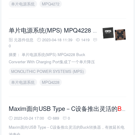
单片电源系统
MPQ4272
Buck转换器
与
单片电源系统(MPS) MPQ4228
元器件信息
2023-04-18 11:39
1419
0
摘要： 单片电源系统(MPS) MPQ4228 Buck
Converter With Charging Port集成了一个单片降压
开关模式转换器和一个USB限流开关。
MONOLITHIC POWER SYSTEMS (MPS)
单片电源系统
MPQ4228
Maxim面向USB Type－C设备推出灵活的
Buck转换器
2023-03-24 17:00
689
0
Maxim面向USB Type－C设备推出灵活的Buck转换器，有效延长电
池寿命