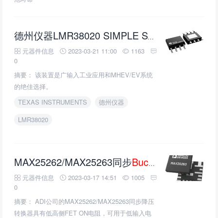
Buc
德州仪器LMR38020 SIMPLE SWITCHER
元器件信息
2023-03-21 11:00
1163
0
摘要： 该装置是广输入工业应用和MHEV/EV系统
的绝佳选择。
TEXAS INSTRUMENTS
德州仪器
LMR38020
MAX25262/MAX25263同步
Buck转换器
的介绍
元器件信息
2023-03-17 14:51
1005
0
摘要： ADI公司的MAX25262/MAX25263同步降压
转换器具有低高侧FET ON电阻，可用于低输入电