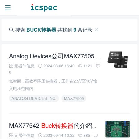
搜索
BUCK转换器
共找到
9
条记录
Bu
Analog Devices公司MAX77505 16A低智商
元器件信息
2024-08-06 16:40
1121
0
低智商，高效率降压转换器，工作在2.5V至16V输
入电压范围内。
ANALOG DEVICES INC.
MAX77505
MAX77542
Buck转换器
的介绍、特性、及应用
元器件信息
2023-09-14 10:32
885