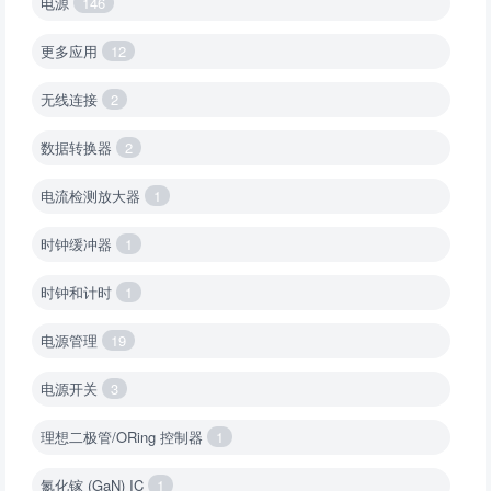
电源
146
更多应用
12
无线连接
2
数据转换器
2
电流检测放大器
1
时钟缓冲器
1
时钟和计时
1
电源管理
19
电源开关
3
理想二极管/ORing 控制器
1
氮化镓 (GaN) IC
1