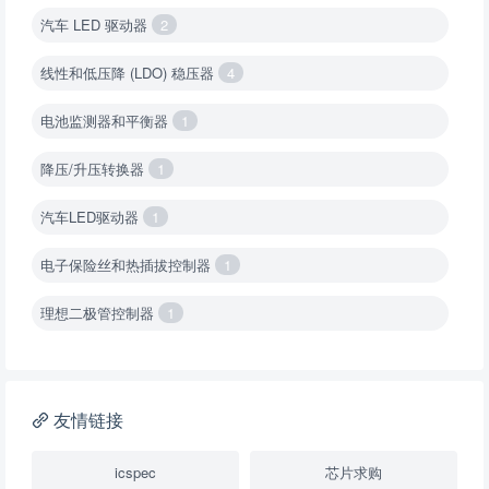
汽车 LED 驱动器
2
线性和低压降 (LDO) 稳压器
4
电池监测器和平衡器
1
降压/升压转换器
1
汽车LED驱动器
1
电子保险丝和热插拔控制器
1
理想二极管控制器
1
降压转换器（集成开关 ）
1
降压转换器（继承开关）
1
友情链接
负载开关
2
icspec
芯片求购