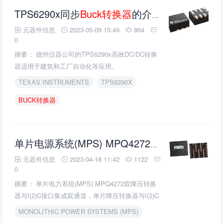
TPS6290x同步
Buck转换器
的介绍、特性、及应用
元器件信息
2023-05-09 15:49
864
0
摘要： 德州仪器公司的TPS6290x高效DC/DC转换
器适用于建筑和工厂自动化等应用。
TEXAS INSTRUMENTS
TPS6290X
BUCK转换器
Buck转换器
I
单片电源系统(MPS) MPQ4272双
元器件信息
2023-04-18 11:42
1122
0
摘要： 单片电力系统(MPS) MPQ4272双降压转换
器与I(2)C接口集成双通道，单片降压转换器与I(2)C
接口。
MONOLITHIC POWER SYSTEMS (MPS)