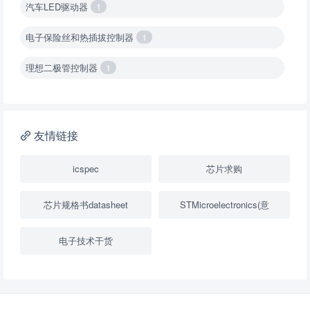
汽车LED驱动器
1
电子保险丝和热插拔控制器
1
理想二极管控制器
1
降压转换器（集成开关 ）
1
降压转换器（继承开关）
1
友情链接
负载开关
2
icspec
芯片求购
数字隔离器
1
芯片规格书datasheet
STMicroelectronics(意
隔离式ADC
1
电子技术干货
USB隔离器
1
变压器驱动器
1