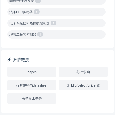
降压/升压转换器
1
汽车LED驱动器
1
电子保险丝和热插拔控制器
1
理想二极管控制器
1
降压转换器（集成开关 ）
1
降压转换器（继承开关）
1
友情链接
负载开关
2
icspec
芯片求购
数字隔离器
1
芯片规格书datasheet
STMicroelectronics(意
隔离式ADC
1
电子技术干货
USB隔离器
1
变压器驱动器
1