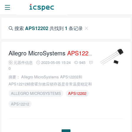
搜索
APS12202
共找到
1
条记录
Allegro MicroSystems
APS12202
和APS122
元器件信息
2023-05-05 15:24
945
0
摘要： Allegro MicroSystems APS12202和
APS12212精密霍尔效应锁存器是非常温度稳定和
抗应力的传感器ic，非常适合在扩展温度范围(高达
ALLEGRO MICROSYSTEMS
APS12202
150°C)内运行。
APS12212