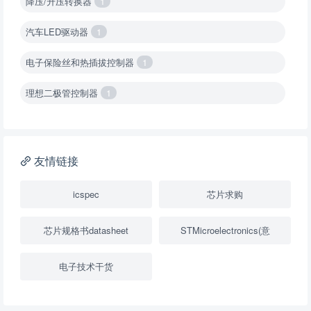
降压/升压转换器
1
汽车LED驱动器
1
电子保险丝和热插拔控制器
1
理想二极管控制器
1
降压转换器（集成开关 ）
1
降压转换器（继承开关）
1
友情链接
负载开关
2
icspec
芯片求购
数字隔离器
1
芯片规格书datasheet
STMicroelectronics(意
隔离式ADC
1
电子技术干货
USB隔离器
1
变压器驱动器
1