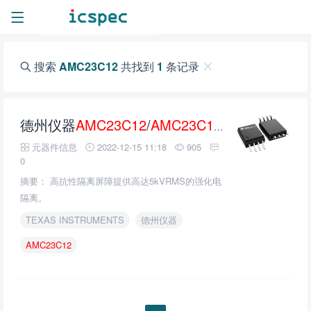
搜索
AMC23C12
共找到
1
条记录
德州仪器
AMC23C12
/
AMC23C12
- q1隔离窗
元器件信息
2022-12-15 11:18
905
0
摘要： 高抗性隔离屏障提供高达5kVRMS的强化电
隔离。
TEXAS INSTRUMENTS
德州仪器
AMC23C12