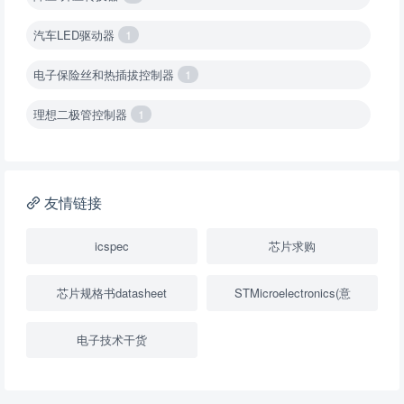
汽车LED驱动器
1
电子保险丝和热插拔控制器
1
理想二极管控制器
1
降压转换器（集成开关 ）
1
降压转换器（继承开关）
1
友情链接
负载开关
2
icspec
芯片求购
数字隔离器
1
芯片规格书datasheet
STMicroelectronics(意
隔离式ADC
1
电子技术干货
USB隔离器
1
变压器驱动器
1