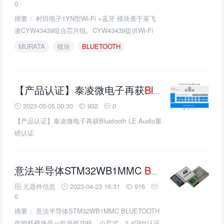
0
摘要： 村田电子1YN型Wi-Fi +蓝牙 模块基于英飞
凌CYW43439组合芯片组。CYW43439提供Wi-Fi
802.11b/g/n +蓝牙5.2 BR/EDR/LE，在Wi-Fi下PHY
MURATA
模块
BLUETOOTH
数据速率可达65Mbps，在蓝牙下PHY数据速率可达
3Mbps。
【产品认证】泰凌微电子再获
Bluetooth
LE Au
2023-05-05 00:30
932
0
【产品认证】泰凌微电子再获Bluetooth LE Audio重
磅认证
意法半导体STM32WB1MMC
BLUETOOTH
低能
元器件信息
2023-04-23 16:31
916
0
摘要： 意法半导体STM32WB1MMC BLUETOOTH
低能耗模块是一款超低功耗、小尺寸、2.4GHz认证