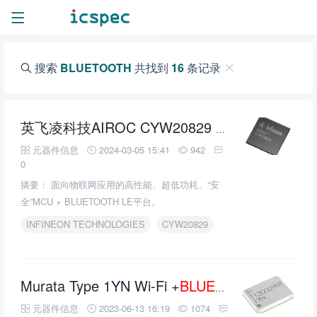
搜索
BLUETOOTH
共找到
16
条记录
BLUETOOTH
L
英飞凌科技AIROC CYW20829
元器件信息
2024-03-05 15:41
942
0
摘要： 面向物联网应用的高性能、超低功耗、“安
全”MCU + BLUETOOTH LE平台。
INFINEON TECHNOLOGIES
CYW20829
Murata Type 1YN Wi-Fi +
BLUETOOTH
模块的
元器件信息
2023-06-13 16:19
1074