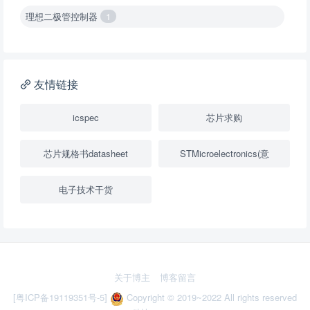
理想二极管控制器
1
降压转换器（集成开关 ）
1
降压转换器（继承开关）
1
友情链接
负载开关
2
icspec
芯片求购
数字隔离器
1
芯片规格书datasheet
STMicroelectronics(意
隔离式ADC
1
电子技术干货
USB隔离器
1
变压器驱动器
1
隔离式比较器
1
关于博主
博客留言
固定方向电压转换器
2
[粤ICP备19119351号-5]
Copyright © 2019~2022 All rights reserved