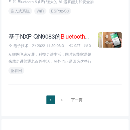
Fi 和 Bluetooth 5 (LE) 强大的 AI 运算能力和安全加
密机制
嵌入式系统
WiFi
ESP32-S3
基于NXP QN9083的
Bluetooth
智能门锁方案
电子技术
2022-11-30 08:31
927
0
互联网飞速发展，科技走进生活，同时智能家居越
来越走进普通老百姓生活，另外也正是因为这些行
业的兴起，也对无线传输技术要求越来越高，比如
物联网
WiFi，蓝牙，ZigBee，Lora,NB IoT等等，由于低功
耗以及多点链接，Mesh网络的应用需求，蓝牙的优
势也竟而显现，特别是蓝牙4.0 BLE以及组网环境。
在
1
2
下一页