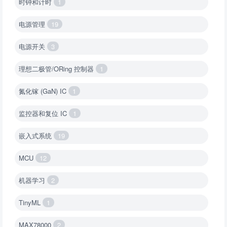
时钟和计时
1
电源管理
19
电源开关
3
理想二极管/ORing 控制器
1
氮化镓 (GaN) IC
1
监控器和复位 IC
1
嵌入式系统
19
MCU
12
机器学习
2
TinyML
1
MAX78000
2