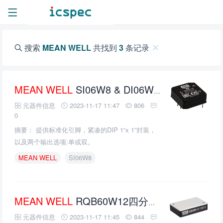
搜索
MEAN WELL
共找到
3
条记录
MEAN
WELL
SI06W8 & DI06W8 8:1 DC-DC稳压变换器的介绍、特性、及应用
元器件信息
2023-11-17 11:47
806
0
摘要： 提供标准化引脚，紧凑的DIP 1“x 1”封装，
以及两个输出选项:单或双。
MEAN
WELL
SI06W8
MEAN
WELL
RQB60W12四分之一砖铁路DC-DC转换器的介绍、特性、及应用
元器件信息
2023-11-17 11:45
844