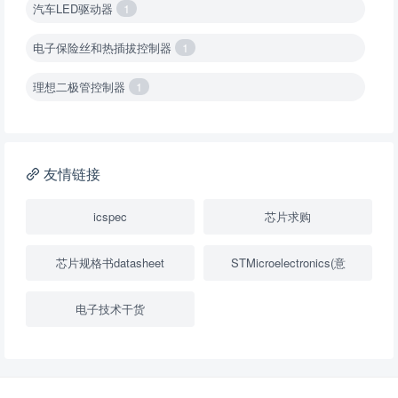
汽车LED驱动器
1
电子保险丝和热插拔控制器
1
理想二极管控制器
1
降压转换器（集成开关 ）
1
降压转换器（继承开关）
1
友情链接
负载开关
2
icspec
芯片求购
数字隔离器
1
芯片规格书datasheet
STMicroelectronics(意
隔离式ADC
1
电子技术干货
USB隔离器
1
变压器驱动器
1