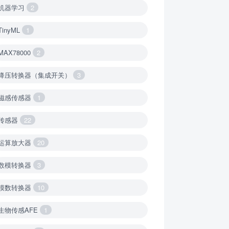
机器学习
2
TinyML
1
MAX78000
2
降压转换器（集成开关）
3
磁感传感器
1
传感器
22
运算放大器
20
数模转换器
3
模数转换器
10
生物传感AFE
1