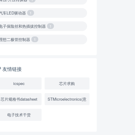
汽车LED驱动器
1
电子保险丝和热插拔控制器
1
理想二极管控制器
1
降压转换器（集成开关 ）
1
降压转换器（继承开关）
1
友情链接
负载开关
2
icspec
芯片求购
数字隔离器
1
芯片规格书datasheet
STMicroelectronics(意
隔离式ADC
1
电子技术干货
USB隔离器
1
变压器驱动器
1