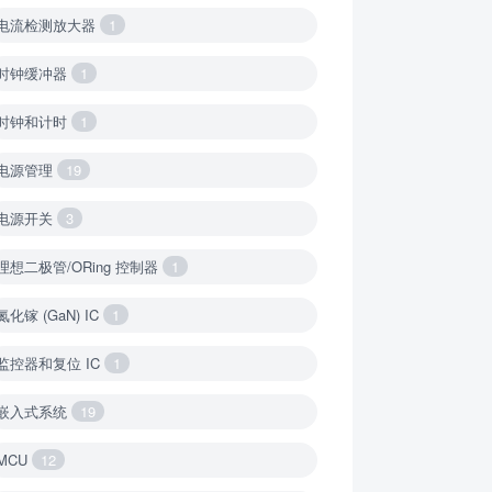
电流检测放大器
1
时钟缓冲器
1
时钟和计时
1
电源管理
19
电源开关
3
理想二极管/ORing 控制器
1
氮化镓 (GaN) IC
1
监控器和复位 IC
1
嵌入式系统
19
MCU
12