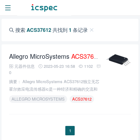
搜索
ACS37612
共找到
1
条记录
Allegro MicroSystems
ACS37612
无芯霍尔效应
元器件信息
2023-05-23 16:58
1102
0
摘要： Allegro MicroSystems ACS37612独立无芯
霍尔效应电流传感器ic是一种经济和精确的交流和
直流传感解决方案，不需要磁集中器核心或屏蔽。
ALLEGRO MICROSYSTEMS
ACS37612
1