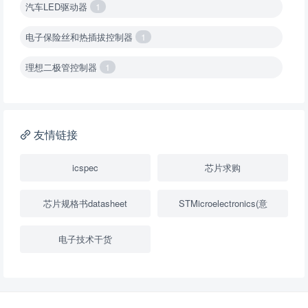
汽车LED驱动器
1
电子保险丝和热插拔控制器
1
理想二极管控制器
1
降压转换器（集成开关 ）
1
降压转换器（继承开关）
1
友情链接
负载开关
2
icspec
芯片求购
数字隔离器
1
芯片规格书datasheet
STMicroelectronics(意
隔离式ADC
1
电子技术干货
USB隔离器
1
变压器驱动器
1