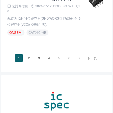
元器件信息
2024-07-12 11:03
621
0
配置为128个8位寄存器(GND的ORG引脚)或64个16
位寄存器(VCC的ORG引脚)。
ONSEMI
CAT93C46B
1
2
3
4
5
6
7
下一页