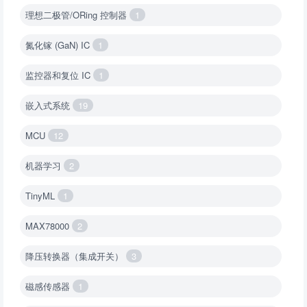
理想二极管/ORing 控制器
1
氮化镓 (GaN) IC
1
监控器和复位 IC
1
嵌入式系统
19
MCU
12
机器学习
2
TinyML
1
MAX78000
2
降压转换器（集成开关）
3
磁感传感器
1