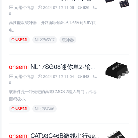
元器件信息
2024-07-12 11:06
626
0
高性能双缓冲器，开路漏极输出从1.65V到5.5V供
电。
ONSEMI
NL27WZ07
缓冲器
onsemi
NL17SG08迷你单2-输入和门的介绍、特性、及应用
元器件信息
2024-07-12 11:04
648
0
该器件是一种先进的高速CMOS 2输入与门，占地
面积极小。
ONSEMI
NL17SG08
onsemi
CAT93C46B微线串行eeprom的介绍、特性、及应用