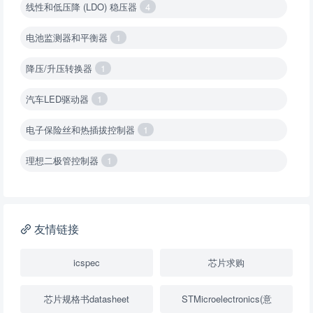
线性和低压降 (LDO) 稳压器
4
电池监测器和平衡器
1
降压/升压转换器
1
汽车LED驱动器
1
电子保险丝和热插拔控制器
1
理想二极管控制器
1
降压转换器（集成开关 ）
1
降压转换器（继承开关）
1
友情链接
负载开关
2
icspec
芯片求购
数字隔离器
1
芯片规格书datasheet
STMicroelectronics(意