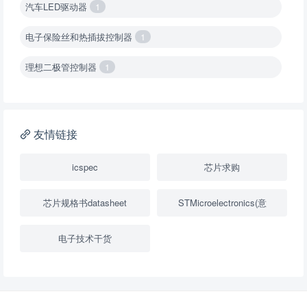
汽车LED驱动器
1
电子保险丝和热插拔控制器
1
理想二极管控制器
1
降压转换器（集成开关 ）
1
降压转换器（继承开关）
1
友情链接
负载开关
2
icspec
芯片求购
数字隔离器
1
芯片规格书datasheet
STMicroelectronics(意
隔离式ADC
1
电子技术干货
USB隔离器
1
变压器驱动器
1